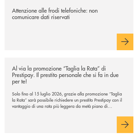
/news/attenzione-alle-frodi-telefoniche-non-comunicare-dati-riservati/
Attenzione alle frodi telefoniche: non
comunicare dati riservati
/news/al-via-la-promozione-taglia-la-rata-di-prestipay-il-prestito-perso
Al via la promozione “Taglia la Rata” di
Prestipay. Il prestito personale che si fa in due
per te!
Solo fino al 15 luglio 2026, grazie alla promozione “Taglia
la Rata” sarà possibile richiedere un prestito Prestipay con il
vantaggio di una rata più leggera da metà piano di
rimborso.