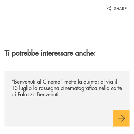
SHARE
Ti potrebbe interessare anche:
/news/benvenuti-al-cinema-mette-la-quinta-al-via-il-13-luglio-la-rasseg
“Benvenuti al Cinema” mette la quinta: al via il
13 luglio la rassegna cinematografica nella corte
di Palazzo Benvenuti