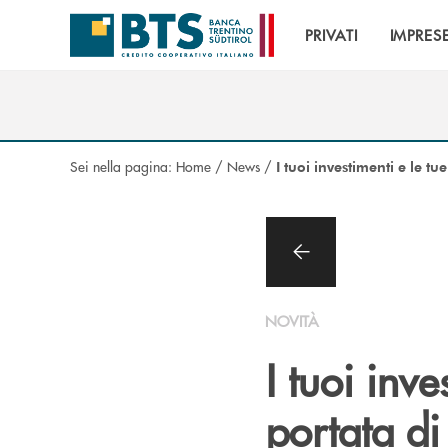
Salta al contenuto principale
PRIVATI
IMPRES
Sei nella pagina:
Home
/
News
/
I tuoi investimenti e le tu
NOVITÀ
I tuoi inve
portata di 