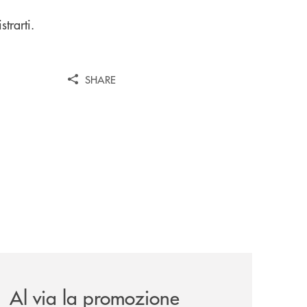
strarti.
SHARE
alazzo-benvenuti/
-dati-riservati/
news/al-via-la-promozione-taglia-la-rata-di-prestipay-il-pr
Al via la promozione