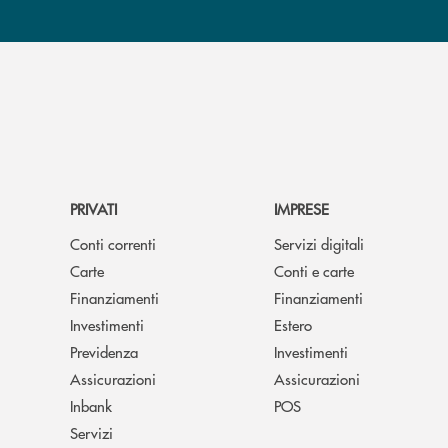
PRIVATI
IMPRESE
Conti correnti
Servizi digitali
Carte
Conti e carte
Finanziamenti
Finanziamenti
Investimenti
Estero
Previdenza
Investimenti
Assicurazioni
Assicurazioni
Inbank
POS
Servizi