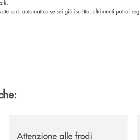
ili.
vate sarà automatico se sei già iscritto, altrimenti potrai regi
che:
-il-13-luglio-la-rassegna-cinematografica-nella-corte-di-p
/news/attenzione-alle-frodi-telefoniche-non-comunicare
/
Attenzione alle frodi