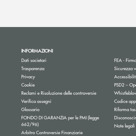
INFORMAZIONI
Dati societari
FEA - Firma
Trasparenza
Sicurezza 
Apre una nuova finestra
Privacy
Accessibili
Cookie
PSD2 – Op
Reclami e Risoluzione delle controversie
Whistleblo
Verifica assegni
Codice appa
Apre una nuova finestra
Glossario
Riforma tas
FONDO DI GARANZIA per le PMI (legge
Disconosci
Apre una nuova finestra
662/96)
Note legali
Apre una nuova finestra
Arbitro Controversie Finanziarie