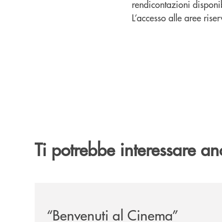
rendicontazioni disponib
L’accesso alle aree riser
Ti potrebbe interessare an
/news/benvenuti-al-cinema-mette-la-quinta-al-via
“Benvenuti al Cinema”