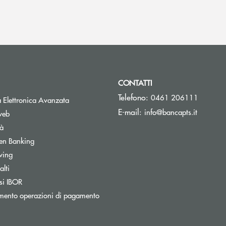
CONTATTI
Telefono:
0461 206111
Apre una nuova finestra
 Elettronica Avanzata
(si apre 
E-mail:
info@bancapts.it
web
tà
Apre una nuova finestra
en Banking
wing
lti
Apre una nuova finestra
si IBOR
Apre una nuova finestra
mento operazioni di pagamento