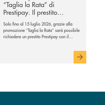
“Taglia la Rata” di
Prestipay. Il prestito
personale che si fa in due
Solo fino al 15 luglio 2026, grazie alla
per te!
promozione “Taglia la Rata” sarà possibile
richiedere un prestito Prestipay con il
vantaggio di una rata più leggera da metà
piano di rimborso.