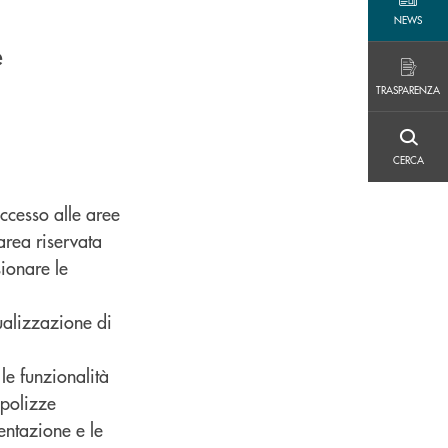
NEWS
NEWS
e
TRASPARENZA
TRASPARENZA
CERCA
CERCA
ccesso alle aree
area riservata
sionare le
ualizzazione di
le funzionalità
 polizze
entazione e le