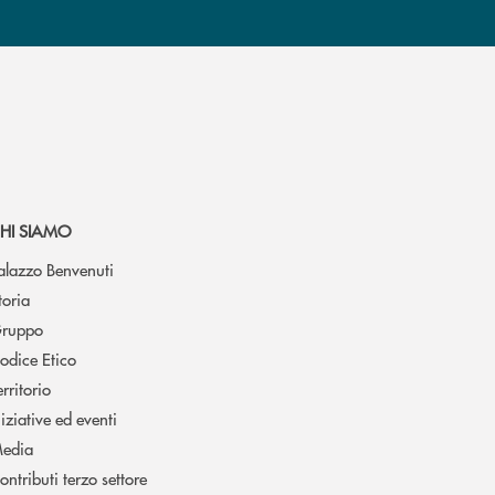
HI SIAMO
alazzo Benvenuti
toria
ruppo
odice Etico
erritorio
niziative ed eventi
edia
ontributi terzo settore