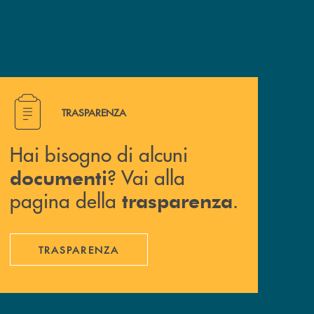
Hai bisogno di alcuni documenti ? Vai alla pagina della 
TRASPARENZA
Hai bisogno di alcuni
? Vai alla
documenti
pagina della
.
trasparenza
TRASPARENZA