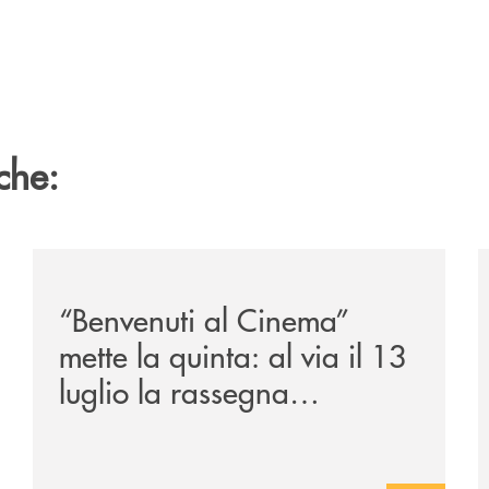
che:
/news/benvenuti-al-cinema-mette-la-quinta-al-via-il-13
/
“Benvenuti al Cinema”
mette la quinta: al via il 13
luglio la rassegna
cinematografica nella corte
di Palazzo Benvenuti