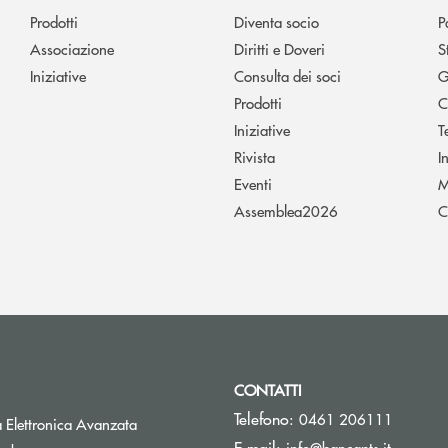
Prodotti
Diventa socio
P
Associazione
Diritti e Doveri
S
Iniziative
Consulta dei soci
G
Prodotti
C
Iniziative
T
Rivista
I
Eventi
M
Assemblea2026
C
CONTATTI
Telefono:
0461 206111
Apre una nuova finestra
 Elettronica Avanzata
(si apre 
E-mail:
info@bancapts.it