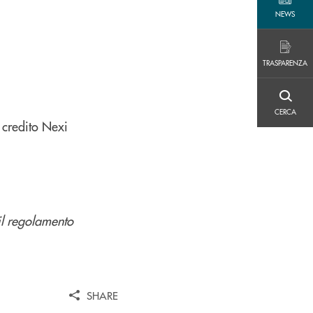
NEWS
NEWS
TRASPARENZA
TRASPARENZA
CERCA
CERCA
i credito Nexi
il regolamento
SHARE