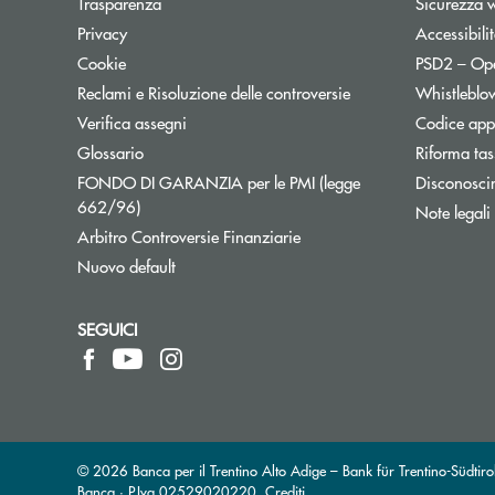
Trasparenza
Sicurezza 
Apre una nuova finestra
Privacy
Accessibili
Cookie
PSD2 – Op
Reclami e Risoluzione delle controversie
Whistleblo
Verifica assegni
Codice appa
Apre una nuova finestra
Glossario
Riforma tas
FONDO DI GARANZIA per le PMI (legge
Disconosci
Apre una nuova finestra
662/96)
Note legali
Apre una nuova finestra
Arbitro Controversie Finanziarie
Nuovo default
SEGUICI
© 2026 Banca per il Trentino Alto Adige – Bank für Trentino-Südtirol
Banca · P.Iva 02529020220
Crediti