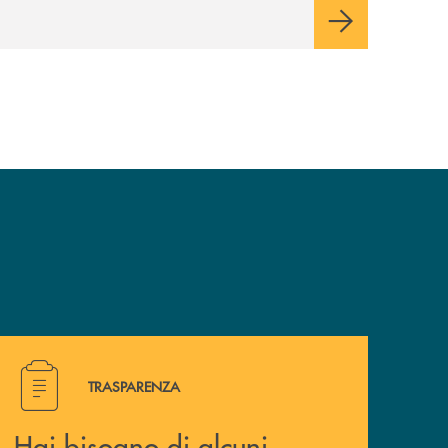
Hai bisogno di alcuni documenti ? Vai alla pagina della 
TRASPARENZA
Hai bisogno di alcuni