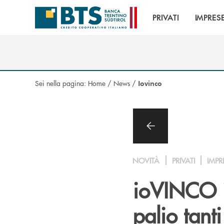
Salta al contenuto principale
PRIVATI
IMPRES
Sei nella pagina:
Home
/
News
/
Iovinco
NOVITÀ
PRIVATI
IMPR
ioVINCO i
palio tant