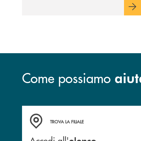
Come possiamo
aiut
Accedi all' elenco completo delle filiali.
TROVA LA FILIALE
Accedi all'
elenco