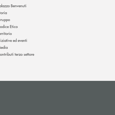
alazzo Benvenuti
toria
ruppo
odice Etico
erritorio
niziative ed eventi
edia
ontributi terzo settore
l’app di posta elettronica)