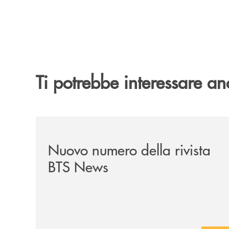
Ti potrebbe interessare an
/news/nuovo-numero-della-rivista-bts-news/
Nuovo numero della rivista
BTS News