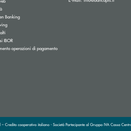
web
tà
Apre una nuova finestra
en Banking
wing
lti
Apre una nuova finestra
si IBOR
Apre una nuova finestra
mento operazioni di pagamento
 – Credito cooperativo italiano - Società Partecipante al Gruppo IVA Cassa Centr