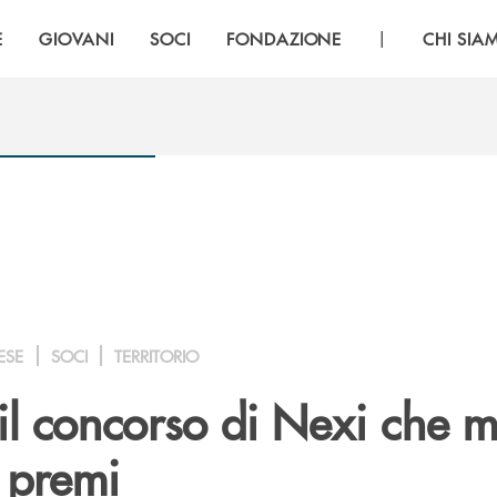
|
E
GIOVANI
SOCI
FONDAZIONE
CHI SIA
ESE
SOCI
TERRITORIO
l concorso di Nexi che me
i premi