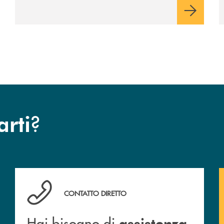
?
arti
Hai bisogno di assistenza immediata? Contattaci !
CONTATTO DIRETTO
Hai bisogno di
assistenza