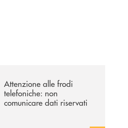
-luglio-la-rassegna-cinematografica-nella-corte-di-palazzo
news/attenzione-alle-frodi-telefoniche-non-comunicare-dati
Attenzione alle frodi
telefoniche: non
comunicare dati riservati