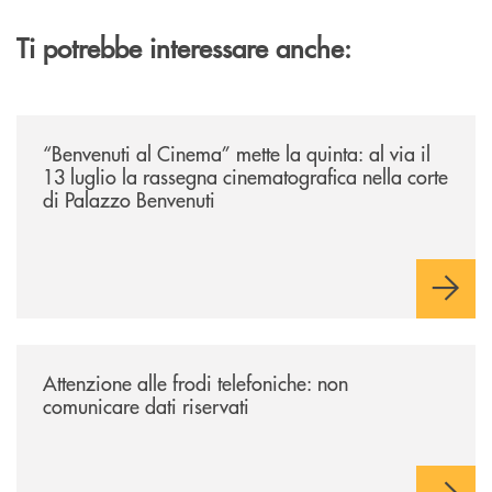
Ti potrebbe interessare anche:
/news/benvenuti-al-cinema-mette-la-quinta-al-via-il-13-luglio-la-rasseg
“Benvenuti al Cinema” mette la quinta: al via il
13 luglio la rassegna cinematografica nella corte
di Palazzo Benvenuti
/news/attenzione-alle-frodi-telefoniche-non-comunicare-dati-riservati/
Attenzione alle frodi telefoniche: non
comunicare dati riservati