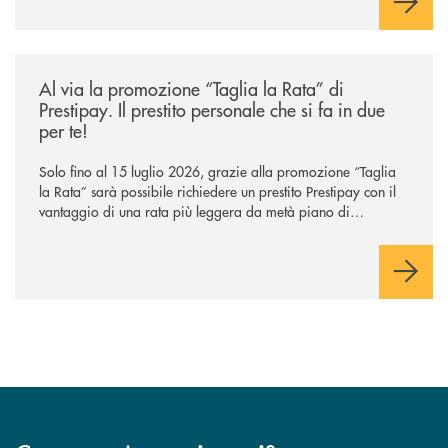
/news/al-via-la-promozione-taglia-la-rata-di-prestipay-il-prestito-perso
Al via la promozione “Taglia la Rata” di
Prestipay. Il prestito personale che si fa in due
per te!
Solo fino al 15 luglio 2026, grazie alla promozione “Taglia
la Rata” sarà possibile richiedere un prestito Prestipay con il
vantaggio di una rata più leggera da metà piano di
rimborso.