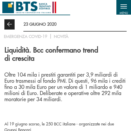
Salta al contenuto principale
MENU
23 GIUGNO 2020
EMERGENZA COVID-19
NOVITÀ
Liquidità. Bcc confermano trend
di crescita
Oltre 104 mila i prestiti garantiti per 3,9 miliardi di
Euro trasmessi al fondo PMI. Di questi, 96 mila i crediti
fino a 30 mila Euro per un valore di 1 miliardo e 940
milioni di Euro. Deliberate e operative oltre 292 mila
moratorie per 34 miliardi.
Al 19 giugno scorso, le 250 BCC italiane - organizzate nei due
Gruppi Bancari