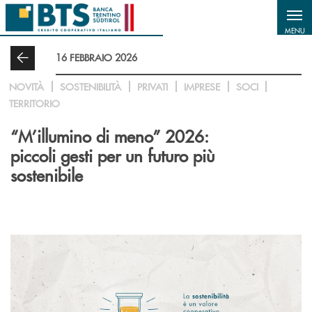
Salta al contenuto principale
MENU
16 FEBBRAIO 2026
NOVITÀ
SOSTENIBILITÀ
PRIVATI
IMPRESE
SOCI
TERRITORIO
“M’illumino di meno” 2026:
piccoli gesti per un futuro più
sostenibile