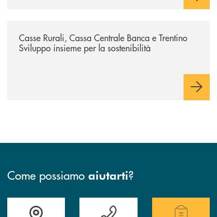
/news/casse-rurali-cassa-centrale-banca-e-trentino-sviluppo-insieme-per-
Casse Rurali, Cassa Centrale Banca e Trentino
Sviluppo insieme per la sostenibilità
Come possiamo
?
aiutarti
Accedi all' elenco completo delle filiali.
Hai bisogno di assistenza immediata? Contatta
Hai bisogno di alcuni