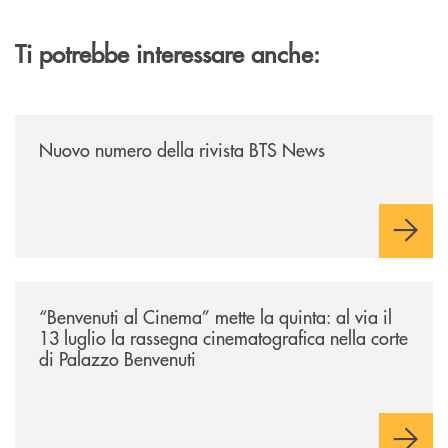
Ti potrebbe interessare anche:
/news/nuovo-numero-della-rivista-bts-news/
Nuovo numero della rivista BTS News
/news/benvenuti-al-cinema-mette-la-quinta-al-via-il-13-luglio-la-rasseg
“Benvenuti al Cinema” mette la quinta: al via il
13 luglio la rassegna cinematografica nella corte
di Palazzo Benvenuti