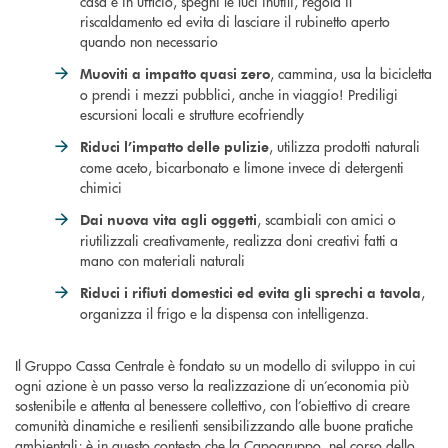
casa e in ufficio, spegni le luci inutili, regola il
riscaldamento ed evita di lasciare il rubinetto aperto
quando non necessario
, cammina, usa la bicicletta
Muoviti a impatto quasi zero
o prendi i mezzi pubblici, anche in viaggio! Prediligi
escursioni locali e strutture ecofriendly
, utilizza prodotti naturali
Riduci l’impatto delle pulizie
come aceto, bicarbonato e limone invece di detergenti
chimici
, scambiali con amici o
Dai nuova vita agli oggetti
riutilizzali creativamente, realizza doni creativi fatti a
mano con materiali naturali
,
Riduci i rifiuti domestici ed evita gli sprechi a tavola
organizza il frigo e la dispensa con intelligenza.
Il Gruppo Cassa Centrale è fondato su un modello di sviluppo in cui
ogni azione è un passo verso la realizzazione di un’economia più
sostenibile e attenta al benessere collettivo, con l’obiettivo di creare
comunità dinamiche e resilienti sensibilizzando alle buone pratiche
ambientali; è in questo contesto che la Capogruppo, nel corso dello