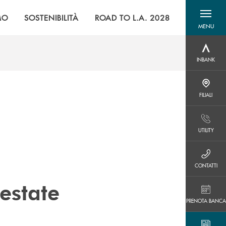
MO
SOSTENIBILITÀ
ROAD TO L.A. 2028
MENU
menu destra
INBANK
INBANK
FILIALI
FILIALI
UTILITY
UTILITY
CONTATTI
CONTATTI
estate
PRENOTA BANCA
PRENOTA BANCA