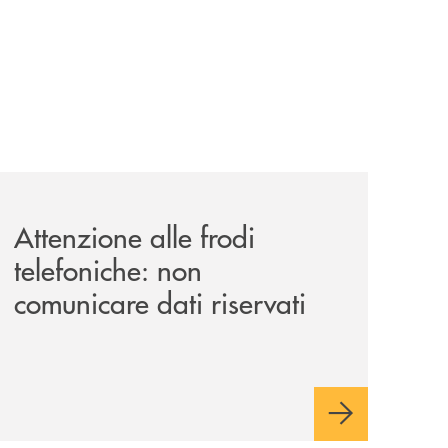
-luglio-la-rassegna-cinematografica-nella-corte-di-palazzo
news/attenzione-alle-frodi-telefoniche-non-comunicare-dati
Attenzione alle frodi
telefoniche: non
comunicare dati riservati