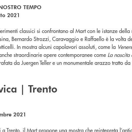
L NOSTRO TEMPO
sto 2021
ferimenti classici si confrontano al Mart con le istanze della
na, Bernardo Strozzi, Caravaggio e Raffaello è la volta del
Botticelli. In mostra alcuni capolavori assoluti, come la
Vener
 anche straordinarie opere contemporanee come
La nascita
afata da Juergen Teller e un monumentale arazzo tratto da 
vica | Trento
embre 2021
i a Trento, il Mart propone una mostra che reintepreta l’anti