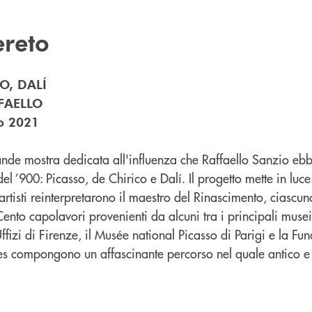
ereto
O, DALÍ
FAELLO
o 2021
nde mostra dedicata all'influenza che Raffaello Sanzio ebbe
el ’900: Picasso, de Chirico e Dalí. Il progetto mette in luce
artisti reinterpretarono il maestro del Rinascimento, ciascu
Cento capolavori provenienti da alcuni tra i principali musei
ffizi di Firenze, il Musée national Picasso di Parigi e la F
res compongono un affascinante percorso nel quale antico 