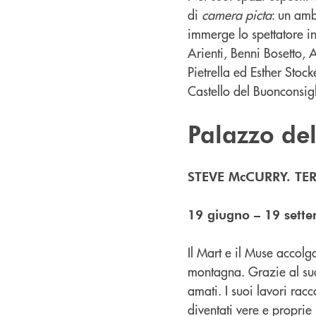
di
camera picta
: un am
immerge lo spettatore i
Arienti, Benni Bosetto,
Pietrella ed Esther Stoc
Castello del Buonconsigl
Palazzo del
STEVE McCURRY. TER
19 giugno – 19 sett
Il Mart e il Muse accol
montagna. Grazie al suo 
amati. I suoi lavori rac
diventati vere e proprie