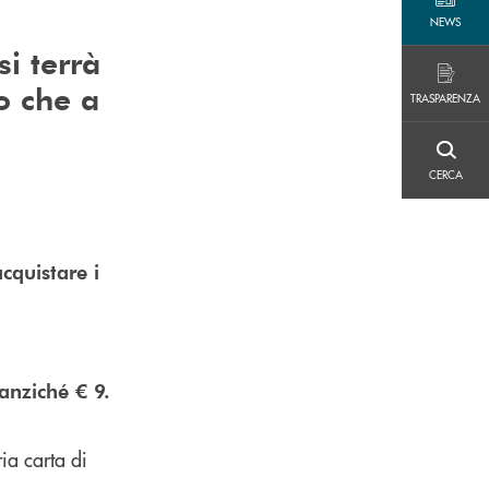
NEWS
NEWS
si terrà
TRASPARENZA
to che a
TRASPARENZA
CERCA
CERCA
acquistare i
anziché € 9.
ia carta di