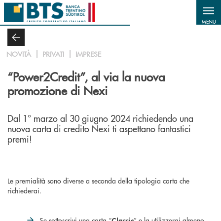
Salta al contenuto principale
MENU
NOVITÀ
PRIVATI
IMPRESE
“Power2Credit”, al via la nuova
promozione di Nexi
Dal 1° marzo al 30 giugno 2024 richiedendo una
nuova carta di credito Nexi ti aspettano fantastici
premi!
Le premialità sono diverse a seconda della tipologia carta che
richiederai.
Se sottoscrivi una carta “
” e la utilizzerai almeno
Classic