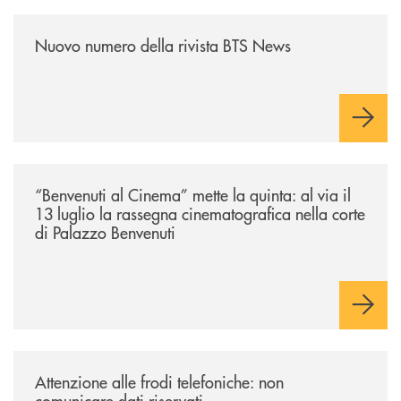
/news/nuovo-numero-della-rivista-bts-news/
Nuovo numero della rivista BTS News
/news/benvenuti-al-cinema-mette-la-quinta-al-via-il-13-luglio-la-rasseg
“Benvenuti al Cinema” mette la quinta: al via il
13 luglio la rassegna cinematografica nella corte
di Palazzo Benvenuti
/news/attenzione-alle-frodi-telefoniche-non-comunicare-dati-riservati/
Attenzione alle frodi telefoniche: non
comunicare dati riservati