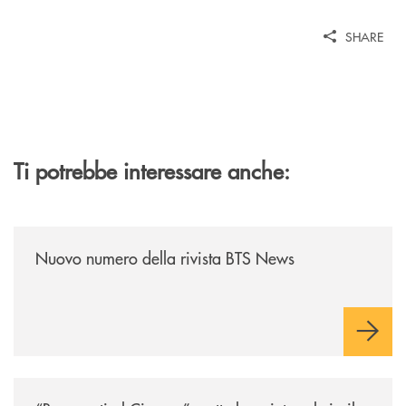
SHARE
Ti potrebbe interessare anche:
/news/nuovo-numero-della-rivista-bts-news/
Nuovo numero della rivista BTS News
/news/benvenuti-al-cinema-mette-la-quinta-al-via-il-13-luglio-la-rasseg