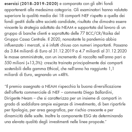
e comparata con gli altri fondi
esercizi (2018-2019-2020)
appartenenti alla medesima categoria. Gli esaminatori hanno valutato
superiore la qualità media dei 18 comparti NEF rispetto a quella dei
fondi gestiti dalle altre società candidate, risultato che dimostra essere
vincente la strategia adottata da NEAM e supportata dal lavoro di un
gruppo di banche clienti e soprattutto delle 77 BCC/CR/Raika del
Gruppo Cassa Centrale. Il 2020, nonostante la pandemia abbia
influenzato i mercati, si è infatti chiuso con numeri importanti. Passano
da 3.84 miliardi di Euro al 31.12.2019 a 4.7 miliardi al 31.12.2020
le masse amministrate, con un incremento di raccolta nell’anno pari a
550 milioni (+13,3%): crescita trainata principalmente dai comparti
sostenibili della gamma Ethical, che nell’anno ha raggiunto 1,1
miliardi di Euro, segnando un +48%.
“Il premio assegnato a NEAM rispecchia la buona diversificazione
dell’offerta commerciale di NEF – commenta Diego Ballardini,
Dirigente Neam – che si caratterizza per un insieme di comparti in
grado di soddisfare ampie esigenze di investimento, di ben ripartirle
per tipologia, per area geografica, per rischio crescente e per
dinamicità delle scelte. Inoltre la componente ESG sta determinando
una elevata qualità degli investimenti nelle linee proposte.”