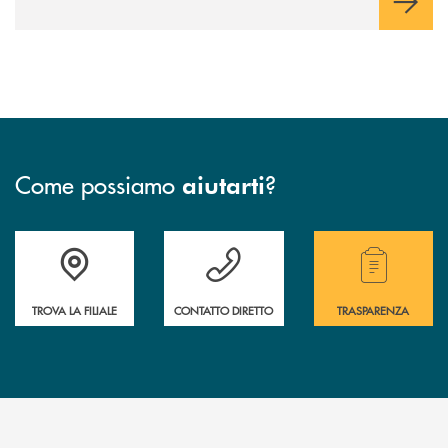
Come possiamo
?
aiutarti
Accedi all' elenco completo delle filiali.
Hai bisogno di assistenza immediata? Contatta
Hai bisogno di alcuni
TROVA LA FILIALE
CONTATTO DIRETTO
TRASPARENZA