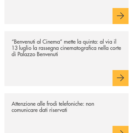
/news/benvenuti-al-cinema-mette-la-quinta-al-via-il-13-luglio-la-rasseg
“Benvenuti al Cinema” mette la quinta: al via il
13 luglio la rassegna cinematografica nella corte
di Palazzo Benvenuti
/news/attenzione-alle-frodi-telefoniche-non-comunicare-dati-riservati/
Attenzione alle frodi telefoniche: non
comunicare dati riservati