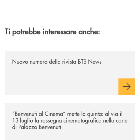
Ti potrebbe interessare anche:
/news/nuovo-numero-della-rivista-bts-news/
Nuovo numero della rivista BTS News
/news/benvenuti-al-cinema-mette-la-quinta-al-via-il-13-luglio-la-rasseg
“Benvenuti al Cinema” mette la quinta: al via il
13 luglio la rassegna cinematografica nella corte
di Palazzo Benvenuti