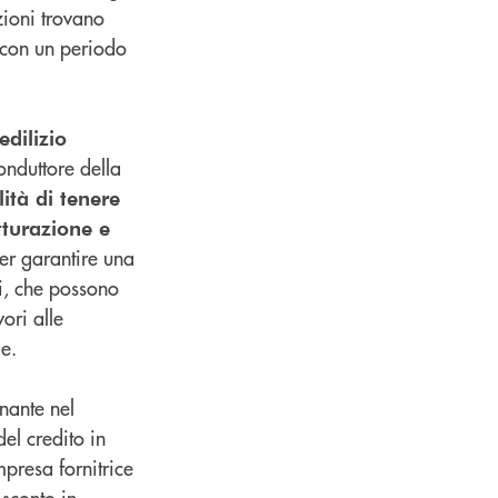
zioni trovano
i con un periodo
edilizio
conduttore della
ità di tenere
utturazione e
per garantire una
ti, che possono
ori alle
le.
nante nel
el credito in
mpresa fornitrice
 sconto in