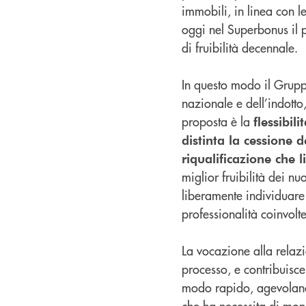
immobili, in linea con l
oggi nel Superbonus il p
di fruibilità decennale.
In questo modo il Grup
nazionale e dell’indotto,
proposta è la
flessibili
distinta la cessione d
riqualificazione che 
miglior fruibilità dei nu
liberamente individuare p
professionalità coinvolte
La vocazione alla relaz
processo, e contribuisce
modo rapido, agevolando 
che ha necessita di monet