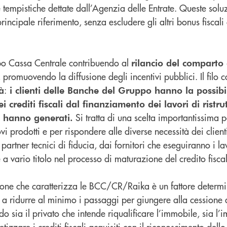
e tempistiche dettate dall’Agenzia delle Entrate. Queste solu
rincipale riferimento, senza escludere gli altri bonus fiscal
po Cassa Centrale contribuendo al
rilancio del comparto 
 promuovendo la diffusione degli incentivi pubblici. Il filo 
:
tà
i clienti delle Banche del Gruppo hanno la possibil
ei crediti fiscali dal finanziamento dei lavori di ristr
Si tratta di una scelta importantissima 
li hanno generati.
ovi prodotti e per rispondere alle diverse necessità dei clien
artner tecnici di fiducia, dai fornitori che eseguiranno i lav
 a vario titolo nel processo di maturazione del credito fisca
ione che caratterizza le BCC/CR/Raika è un fattore determi
 a ridurre al minimo i passaggi per giungere alla cessione d
sia il privato che intende riqualificare l’immobile, sia l’i
izzare i crediti fiscali acquisiti con il riconoscimento dello