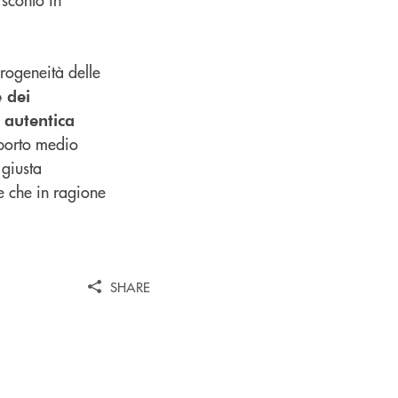
erogeneità delle
 dei
i autentica
mporto medio
 giusta
te che in ragione
SHARE