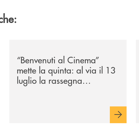
che:
/news/benvenuti-al-cinema-mette-la-quinta-al-via-il-13
/
“Benvenuti al Cinema”
mette la quinta: al via il 13
luglio la rassegna
cinematografica nella corte
di Palazzo Benvenuti