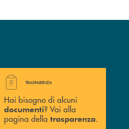
Hai bisogno di alcuni documenti ? Vai alla pagina della 
TRASPARENZA
Hai bisogno di alcuni
? Vai alla
documenti
pagina della
.
trasparenza