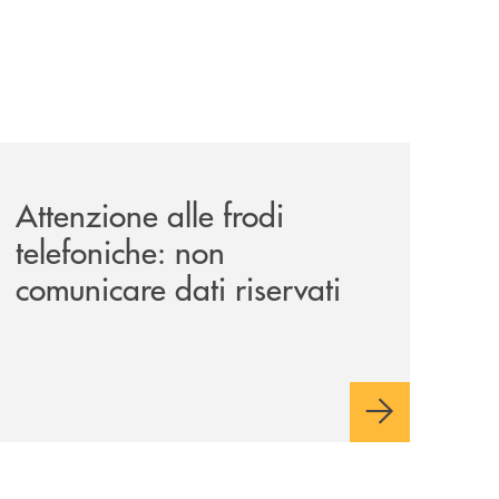
-luglio-la-rassegna-cinematografica-nella-corte-di-palazzo
news/attenzione-alle-frodi-telefoniche-non-comunicare-dati
Attenzione alle frodi
telefoniche: non
comunicare dati riservati