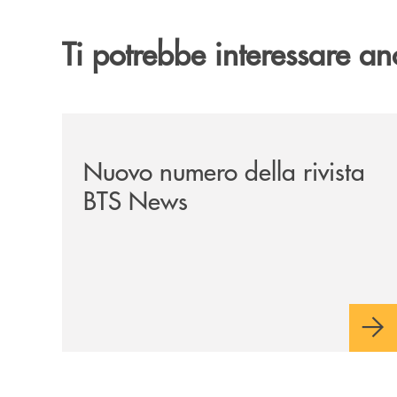
Ti potrebbe interessare an
/news/nuovo-numero-della-rivista-bts-news/
Nuovo numero della rivista
BTS News