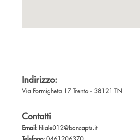
Indirizzo:
Via Formigheta 17
Trento
- 38121
TN
Contatti
Email
filiale012@bancapts.it
:
Telefono
0461206370
: