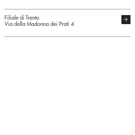
Filiale di Trento
Via della Madonna dei Prati 4
Filiale di Trento
INBANK
Piazza dell'Assunta 3
Filiale di Trento
Via Solteri 39/6
Filiale di Trento
Piazza Ovèno 13
ATM di Trento
Via Alto Sasso 25