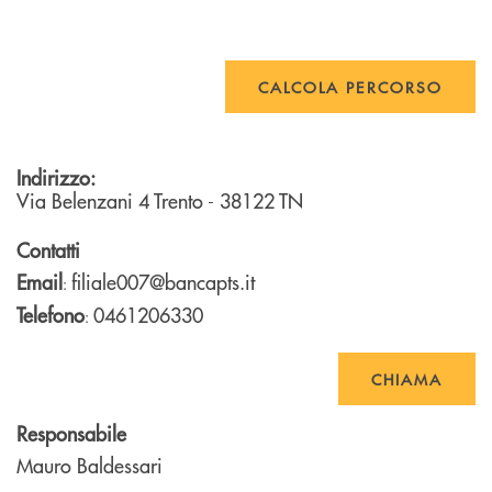
CALCOLA PERCORSO
Indirizzo:
Via Belenzani 4
Trento
- 38122
TN
Contatti
Email
filiale007@bancapts.it
:
Telefono
0461206330
:
CHIAMA
Responsabile
Mauro Baldessari