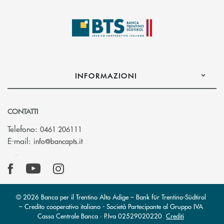
INFORMAZIONI
CONTATTI
Telefono:
0461 206111
(si apre l’app di posta elettronica)
E-mail:
info@bancapts.it
© 2026 Banca per il Trentino Alto Adige – Bank für Trentino-Südtirol
– Credito cooperativo italiano - Società Partecipante al Gruppo IVA
Cassa Centrale Banca · P.Iva 02529020220
Crediti