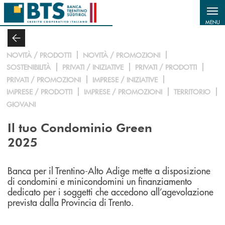
Salta al contenuto principale
MENU
NOVITÀ / PRODOTTI
NOVITÀ / PROMOZIONI
SOSTENIBILITÀ
PRIVATI / INIZIATIVE
PRIVATI / PRODOTTI
PRIVATI / PROMOZIONI
IMPRESE / INIZIATIVE
IMPRESE / PRODOTTI
IMPRESE / PROMOZIONI
TERRITORIO
GIOVANI
Il tuo Condominio Green
2025
Banca per il Trentino-Alto Adige mette a disposizione
di condomini e minicondomini un finanziamento
dedicato per i soggetti che accedono all’agevolazione
prevista dalla Provincia di Trento.