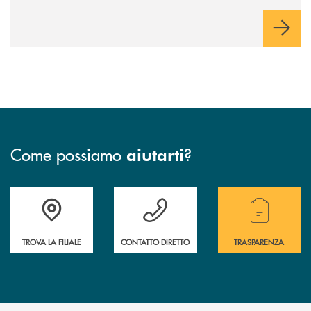
Come possiamo
?
aiutarti
Accedi all' elenco completo delle filiali.
Hai bisogno di assistenza immediata? Contatta
Hai bisogno di alcuni
TROVA LA FILIALE
CONTATTO DIRETTO
TRASPARENZA