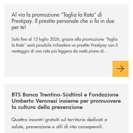
/news/al-via-la-promozione-taglia-la-rata-di-prestipay-il-prestito-perso
Al via la promozione “Taglia la Rata” di
Prestipay. Il prestito personale che si fa in due
per te!
Solo fino al 15 luglio 2026, grazie alla promozione “Taglia
la Rata” sarà possibile richiedere un prestito Prestipay con il
vantaggio di una rata più leggera da metà piano di
rimborso.
/news/serate-fondazione-veronesi/
BTS Banca Trentino-Südtirol e Fondazione
Umberto Veronesi insieme per promuovere
la cultura della prevenzione
Quattro incontri gratuiti sul territorio dedicati a
salute, prevenzione e stili di vita consapevoli.