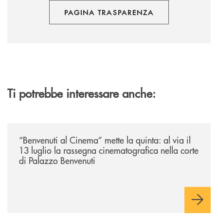
PAGINA TRASPARENZA
Ti potrebbe interessare anche:
/news/benvenuti-al-cinema-mette-la-quinta-al-via-il-13-luglio-la-rasseg
“Benvenuti al Cinema” mette la quinta: al via il
13 luglio la rassegna cinematografica nella corte
di Palazzo Benvenuti