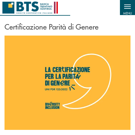
Salta al contenuto principale
MENU
Certificazione Parità di Genere