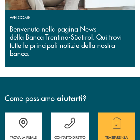
WELCOME
Benvenuto nella pagina News
della Banca Trentino-Südtirol. Qui trovi
tutte le principali notizie della nostra
banca.
Come possiamo
?
aiutarti
Accedi all' elenco completo delle filiali.
Hai bisogno di assistenza immediata? Contatta
Hai bisogno di alcuni
TROVA LA FILIALE
CONTATTO DIRETTO
TRASPARENZA