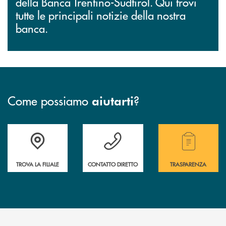
della Banca Trentino-Südtirol. Qui trovi
tutte le principali notizie della nostra
banca.
Come possiamo
?
aiutarti
Accedi all' elenco completo delle filiali.
Hai bisogno di assistenza immediata? Contatta
Hai bisogno di alcuni
TROVA LA FILIALE
CONTATTO DIRETTO
TRASPARENZA