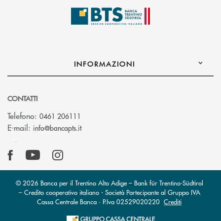
INFORMAZIONI
CONTATTI
Telefono:
0461 206111
(si apre l’app di posta elettronica)
E-mail:
info@bancapts.it
© 2026 Banca per il Trentino Alto Adige – Bank für Trentino-Südtirol
– Credito cooperativo italiano - Società Partecipante al Gruppo IVA
Cassa Centrale Banca · P.Iva 02529020220
Crediti