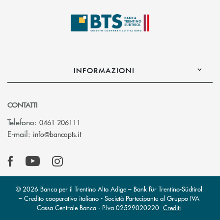
INFORMAZIONI
CONTATTI
Telefono:
0461 206111
(si apre l’app di posta elettronica)
E-mail:
info@bancapts.it
© 2026 Banca per il Trentino Alto Adige – Bank für Trentino-Südtirol
– Credito cooperativo italiano - Società Partecipante al Gruppo IVA
Cassa Centrale Banca · P.Iva 02529020220
Crediti