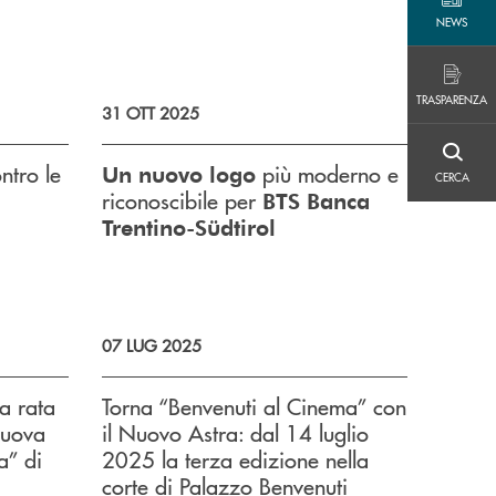
NEWS
NEWS
TRASPARENZA
TRASPARENZA
31 OTT 2025
CERCA
ntro le
più moderno e
Un nuovo logo
CERCA
riconoscibile per
BTS Banca
Trentino-Südtirol
07 LUG 2025
a rata
Torna “Benvenuti al Cinema” con
nuova
il Nuovo Astra: dal 14 luglio
a” di
2025 la terza edizione nella
corte di Palazzo Benvenuti