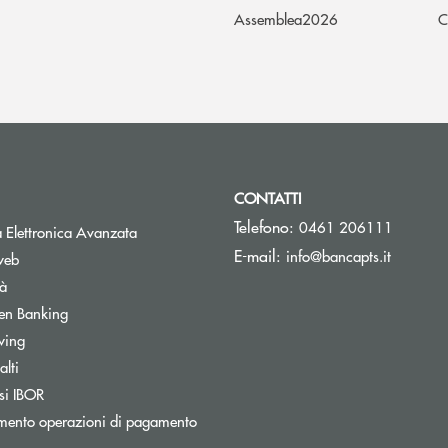
Assemblea2026
C
CONTATTI
Telefono:
0461 206111
Apre una nuova finestra
 Elettronica Avanzata
(si apre 
E-mail:
info@bancapts.it
web
tà
Apre una nuova finestra
en Banking
wing
lti
Apre una nuova finestra
si IBOR
Apre una nuova finestra
mento operazioni di pagamento