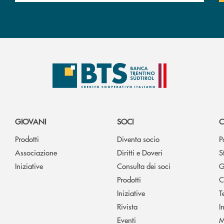
GIOVANI
SOCI
C
Prodotti
Diventa socio
P
Associazione
Diritti e Doveri
S
Iniziative
Consulta dei soci
G
Prodotti
C
Iniziative
T
Rivista
I
Eventi
M