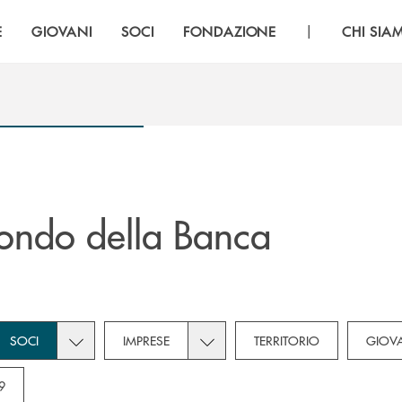
|
E
GIOVANI
SOCI
FONDAZIONE
CHI SIA
ondo della Banca
own for Novità
subcategories dropdown for Privati
Toggle subcategories dropdown for Soci
Toggle subcategories dropdown f
SOCI
IMPRESE
TERRITORIO
GIOV
9