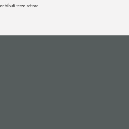
ontributi terzo settore
l’app di posta elettronica)