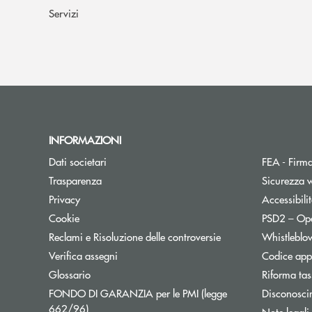
Servizi
INFORMAZIONI
Dati societari
FEA - Firma
Trasparenza
Sicurezza 
Apre una nuova finestra
Privacy
Accessibili
Cookie
PSD2 – Op
Reclami e Risoluzione delle controversie
Whistleblo
Verifica assegni
Codice appa
Apre una nuova finestra
Glossario
Riforma tas
FONDO DI GARANZIA per le PMI (legge
Disconosci
Apre una nuova finestra
662/96)
Note legali