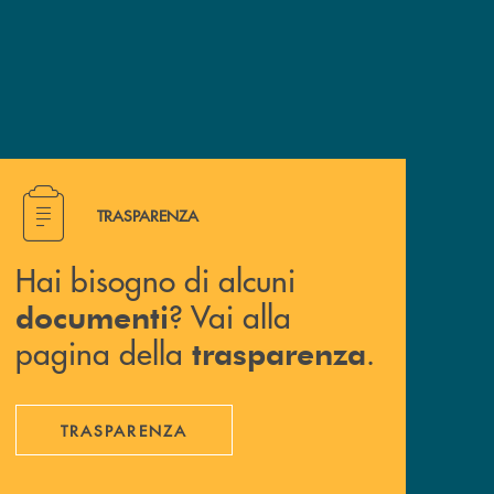
Hai bisogno di alcuni documenti ? Vai alla pagina della 
TRASPARENZA
Hai bisogno di alcuni
? Vai alla
documenti
pagina della
.
trasparenza
TRASPARENZA