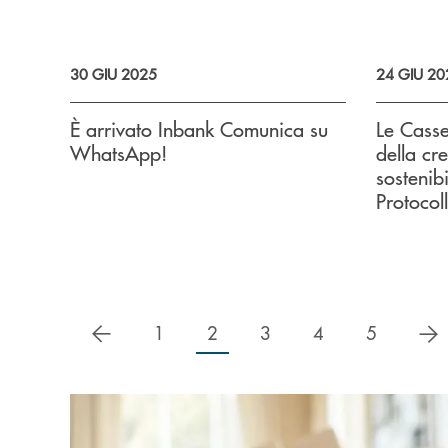
30 GIU 2025
24 GIU 20
È arrivato Inbank Comunica su
Le Casse
WhatsApp!
della cre
sostenibi
Protocol
precedente
s
1
2
3
4
5