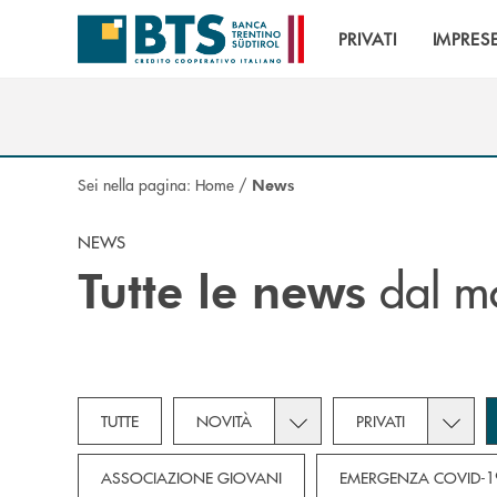
Salta al contenuto principale
PRIVATI
IMPRES
Sei nella pagina:
Home
/
News
NEWS
dal m
Tutte le news
Toggle subcategories dropd
Toggle 
TUTTE
NOVITÀ
PRIVATI
ASSOCIAZIONE GIOVANI
EMERGENZA COVID-1