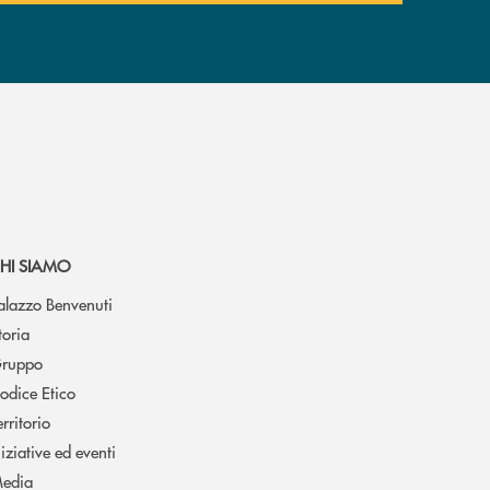
HI SIAMO
alazzo Benvenuti
toria
ruppo
odice Etico
erritorio
niziative ed eventi
edia